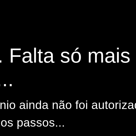
. Falta só mai
..
io ainda não foi autoriza
os passos...