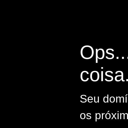
Ops..
coisa.
Seu domín
os próxim