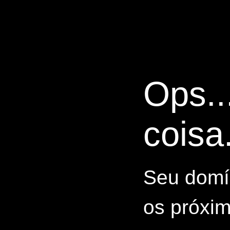
Ops..
coisa.
Seu domín
os próxim