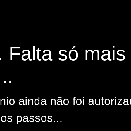
. Falta só mai
..
io ainda não foi autoriza
os passos...