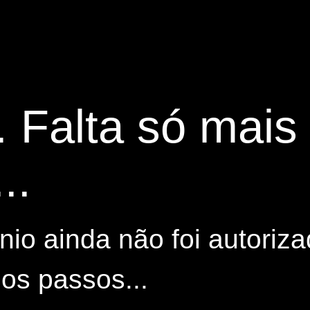
. Falta só mai
..
io ainda não foi autoriza
os passos...