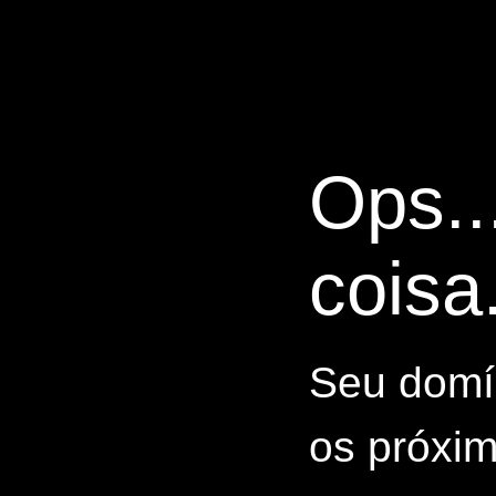
Ops..
coisa.
Seu domín
os próxim