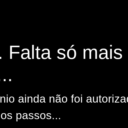
. Falta só mai
..
io ainda não foi autoriza
os passos...