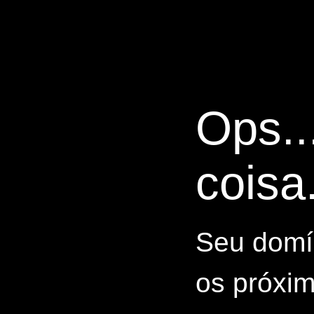
Ops..
coisa.
Seu domín
os próxim