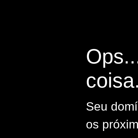
Ops..
coisa.
Seu domín
os próxim