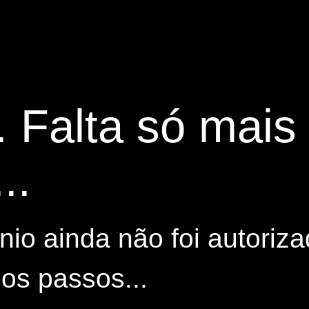
. Falta só mai
..
io ainda não foi autoriza
os passos...