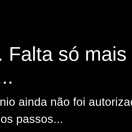
. Falta só mai
..
io ainda não foi autoriza
os passos...