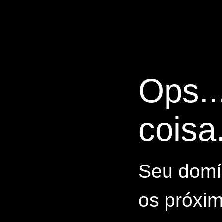
Ops..
coisa.
Seu domín
os próxim