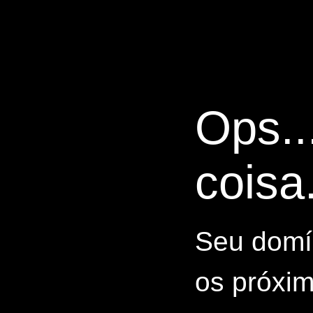
Ops..
coisa.
Seu domín
os próxim