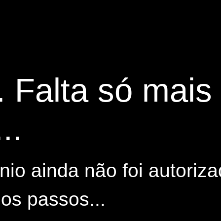
. Falta só mai
..
io ainda não foi autoriza
os passos...