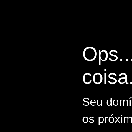
Ops..
coisa.
Seu domín
os próxim