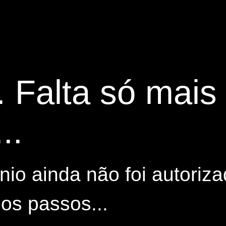
. Falta só mai
..
io ainda não foi autoriza
os passos...