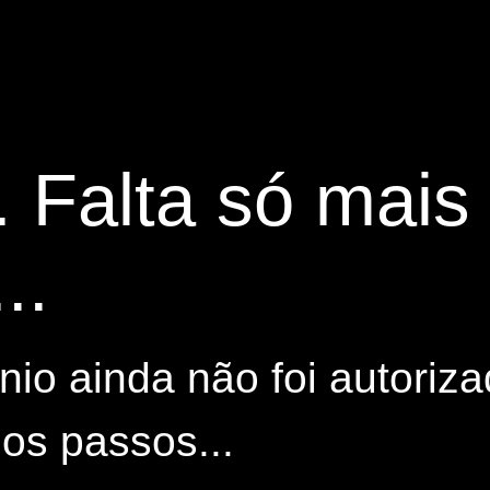
. Falta só mai
..
io ainda não foi autoriza
os passos...