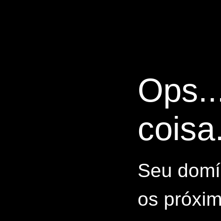
Ops..
coisa.
Seu domín
os próxim