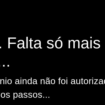
. Falta só mai
..
io ainda não foi autoriza
os passos...