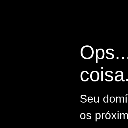
Ops..
coisa.
Seu domín
os próxim