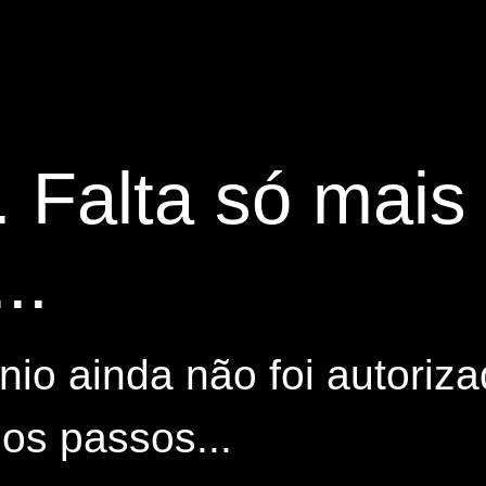
. Falta só mai
..
io ainda não foi autoriza
os passos...