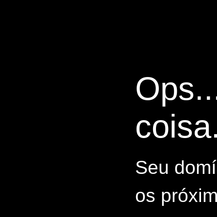
Ops..
coisa.
Seu domín
os próxim