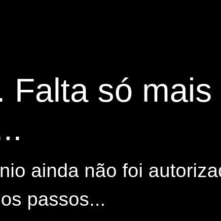
. Falta só mai
..
io ainda não foi autoriza
os passos...