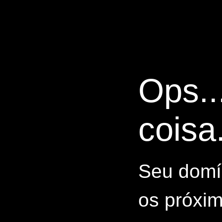
Ops..
coisa.
Seu domín
os próxim