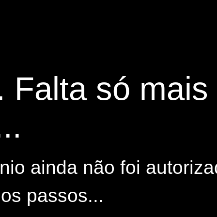
. Falta só mai
..
io ainda não foi autoriza
os passos...