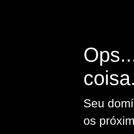
Ops..
coisa.
Seu domín
os próxim