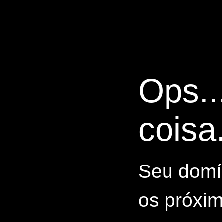
Ops..
coisa.
Seu domín
os próxim