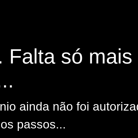
. Falta só mai
..
io ainda não foi autoriza
os passos...