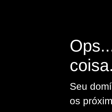
Ops..
coisa.
Seu domín
os próxim