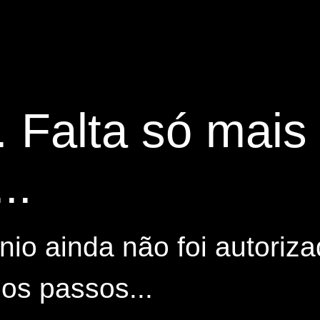
. Falta só mai
..
io ainda não foi autoriza
os passos...