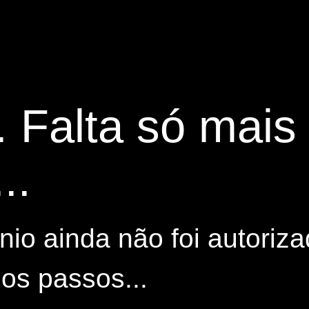
. Falta só mai
..
io ainda não foi autoriza
os passos...