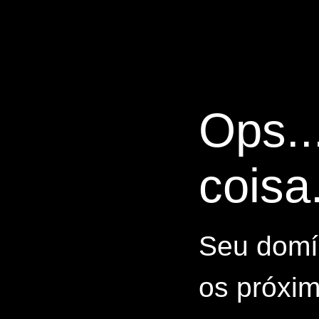
Ops..
coisa.
Seu domín
os próxim