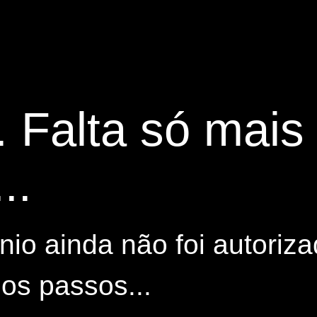
. Falta só mai
..
io ainda não foi autoriza
os passos...