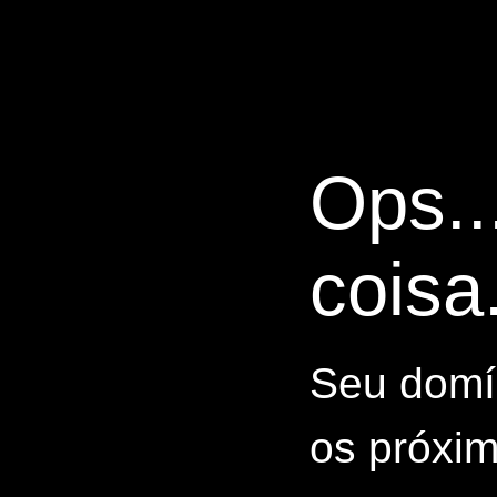
Ops..
coisa.
Seu domín
os próxim