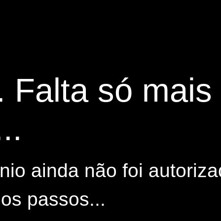
. Falta só mai
..
io ainda não foi autoriza
os passos...