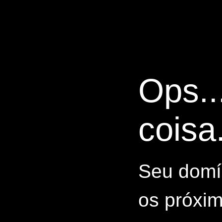
Ops..
coisa.
Seu domín
os próxim