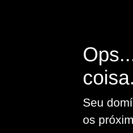
Ops..
coisa.
Seu domín
os próxim