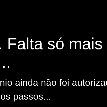
. Falta só mai
..
io ainda não foi autoriza
os passos...