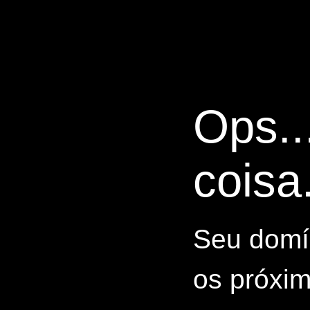
Ops..
coisa.
Seu domín
os próxim