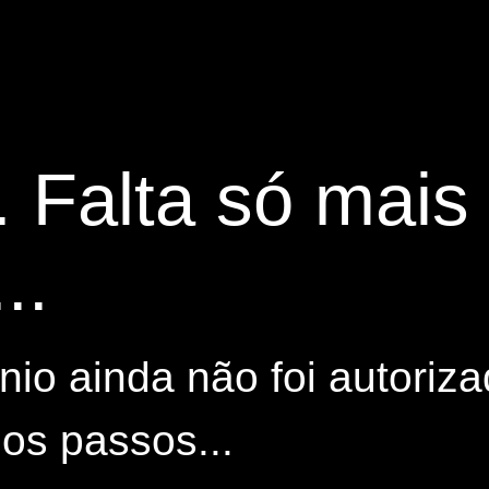
. Falta só mai
..
io ainda não foi autoriza
os passos...