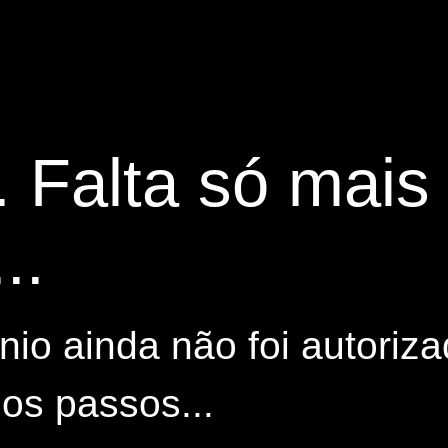
. Falta só mai
..
io ainda não foi autoriza
os passos...