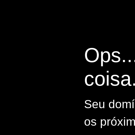
Ops..
coisa.
Seu domín
os próxim